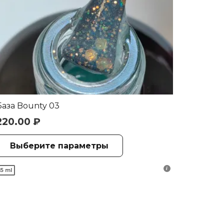
База Bounty 03
220.00
₽
Этот
Выберите параметры
товар
имеет
15 ml
несколько
вариаций.
Опции
можно