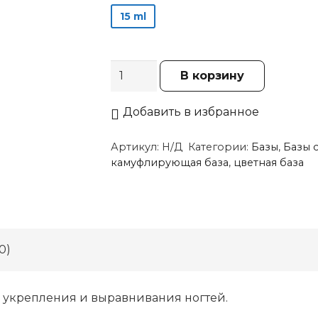
15 ml
Количество
В корзину
товара
Skittles
Добавить в избранное
04
Артикул:
Н/Д
Категории:
Базы
,
Базы 
камуфлирующая база
,
цветная база
0)
я укрепления и выравнивания ногтей.