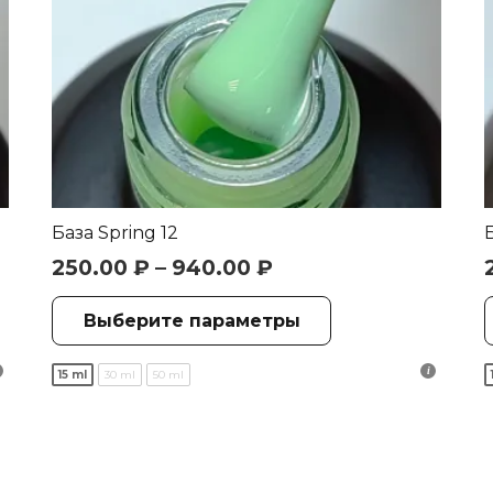
База Spring 12
250.00
₽
–
940.00
₽
Этот
Выберите параметры
товар
имеет
15 ml
30 ml
50 ml
о
несколько
.
вариаций.
Опции
можно