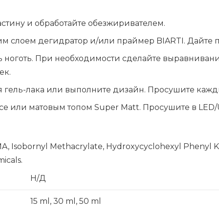
стину и обработайте обезжиривателем.
 слоем дегидратор и/или праймер BIARTI. Дайте про
сь ноготь. При необходимости сделайте выравнивани
ек.
оя гель-лака или выполните дизайн. Просушите кажд
ce или матовым топом Super Matt. Просушите в LED/
, Isobornyl Methacrylate, Hydroxycyclohexyl Phenyl K
icals.
Н/Д
15 ml, 30 ml, 50 ml