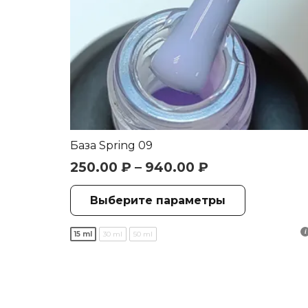
База Spring 09
250.00
₽
–
940.00
₽
Этот
Выберите параметры
товар
имеет
15 ml
30 ml
50 ml
нескольк
вариаций
Опции
можно