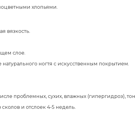
зноцветными хлопьями.
я вязкость.
щем слое.
натурального ногтя с искусственным покрытием.
.
исле проблемных, сухих, влажных (гипергидроз), тонк
колов и отслоек 4-5 недель.