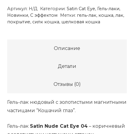
лак
Артикул:
Н/Д
Категории:
Satin Cat Eye
,
Гель-лаки
,
Satin
Новинки
,
С эффектом
Метки:
гель-лак
,
кошка
,
лак
,
Nude
покрытие
,
силк кошка
,
шелковая кошка
Cat
Eye
04
Описание
Детали
Отзывы (0)
Гель-лак нюдовый с золотистыми магнитными
частицами “Кошачий глаз”.
Гель-лак
Satin Nude Cat Eye 04
– коричневый