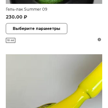
Гель-лак Summer 09
230.00
₽
Этот
Выберите параметры
товар
имеет
10 ml
несколько
вариаций.
Опции
можно
выбрать
на
странице
товара.