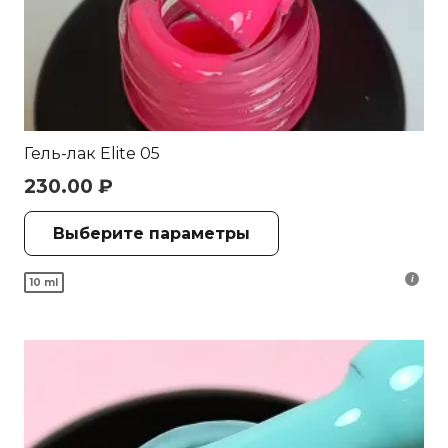
Гель-лак Elite 05
230.00
₽
Этот
Выберите параметры
товар
имеет
10 ml
несколько
вариаций.
Опции
можно
выбрать
на