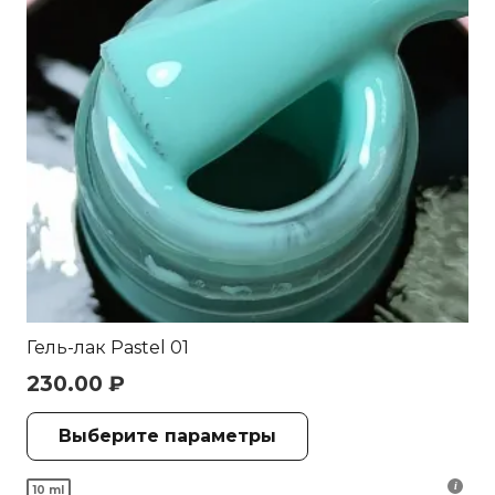
странице
товара.
Гель-лак Pastel 01
230.00
₽
Этот
Выберите параметры
товар
имеет
10 ml