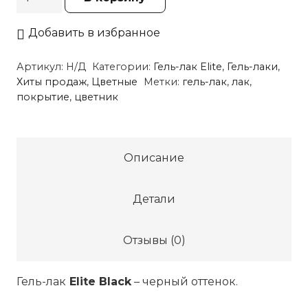
товара
Гель-
Добавить в избранное
лак
Артикул:
Н/Д
Категории:
Гель-лак Elite
,
Гель-лаки
,
Elite
Хиты продаж
,
Цветные
Метки:
гель-лак
,
лак
,
Black
покрытие
,
цветник
Описание
Детали
Отзывы (0)
Гель-лак
Elite Black
– черный оттенок.