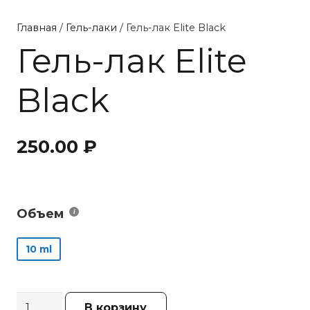
Главная
/
Гель-лаки
/ Гель-лак Elite Black
Гель-лак Elite
Black
250.00
₽
Объем
10 ml
Количество
В корзину