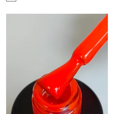
несколько
вариаций.
Опции
можно
выбрать
на
странице
товара.