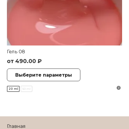
Гель 08
от
490.00
₽
Этот
Выберите параметры
товар
имеет
20 ml
50 ml
несколько
вариаций.
Опции
можно
выбрать
Главная