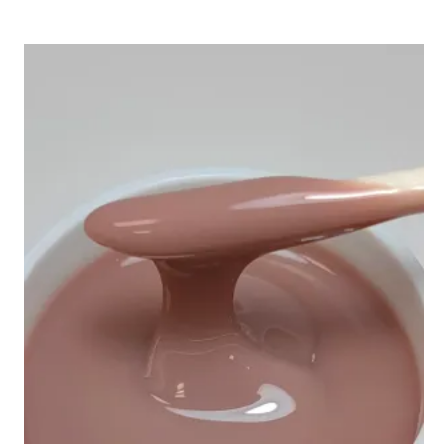
вариаций.
Опции
можно
выбрать
на
странице
товара.