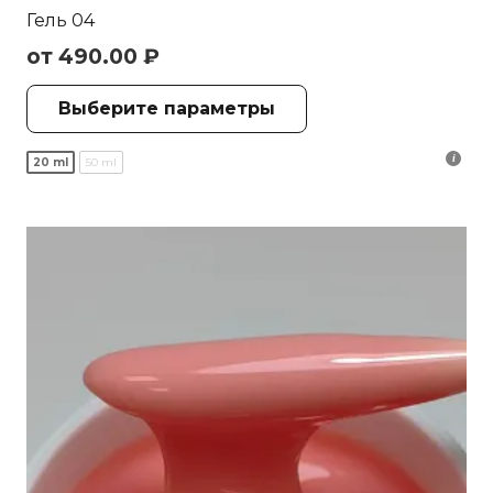
Гель 04
от
490.00
₽
Этот
Выберите параметры
товар
имеет
20 ml
50 ml
несколько
вариаций.
Опции
можно
выбрать
на
странице
товара.