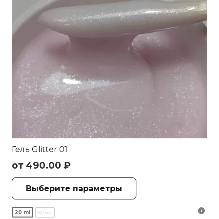
Гель Glitter 01
от
490.00
₽
Этот
Выберите параметры
товар
имеет
20 ml
50 ml
несколько