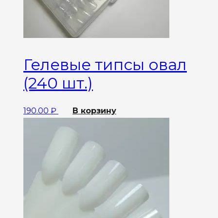
Гелевые типсы овал
(240 шт.)
190.00
₽
В корзину