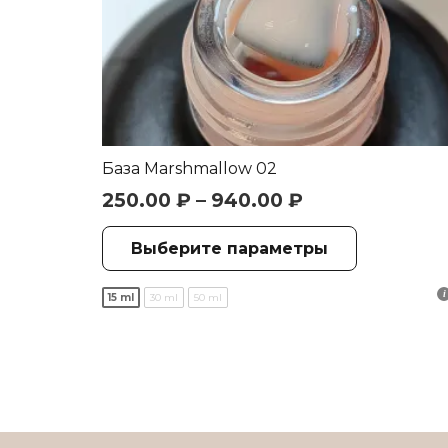
База Marshmallow 02
250.00
₽
–
940.00
₽
Этот
Выберите параметры
товар
имеет
15 ml
30 ml
50 ml
нескольк
вариаций
Опции
можно
выбрать