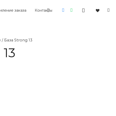
ление заказа
Контакты
е
/ База Strong 13
 13