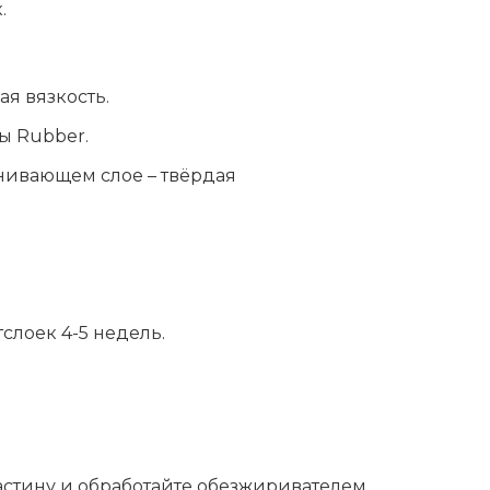
.
я вязкость.
ы Rubber.
внивающем слое – твёрдая
.
слоек 4-5 недель.
стину и обработайте обезжиривателем.