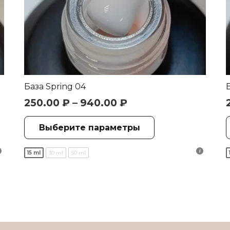
База Spring 04
250.00
₽
–
940.00
₽
Этот
Выберите параметры
товар
имеет
15 ml
30 ml
50 ml
о
несколько
.
вариаций.
Опции
можно
выбрать