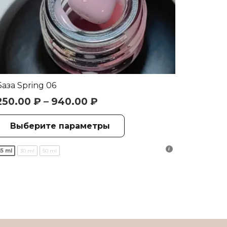
База Spring 06
250.00
₽
–
940.00
₽
Этот
Выберите параметры
товар
имеет
15 ml
30 ml
50 ml
несколько
вариаций.
Опции
можно
выбрать