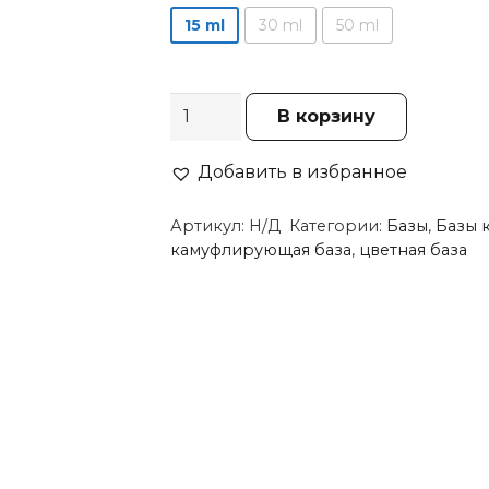
15 ml
30 ml
50 ml
Количество
В корзину
товара
База
Добавить в избранное
Strong
Артикул:
Н/Д
Категории:
Базы
,
Базы 
13
камуфлирующая база
,
цветная база