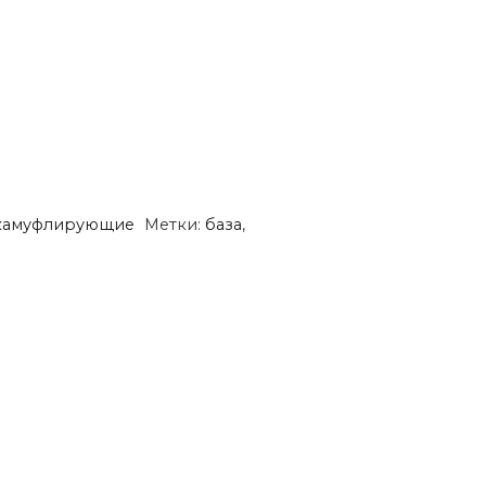
камуфлирующие
Метки:
база
,